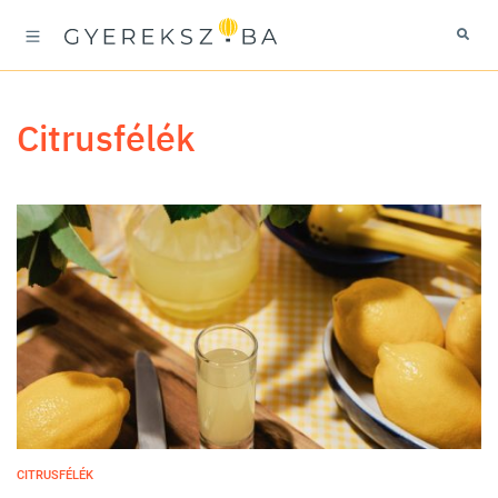
citrusfélék
CITRUSFÉLÉK