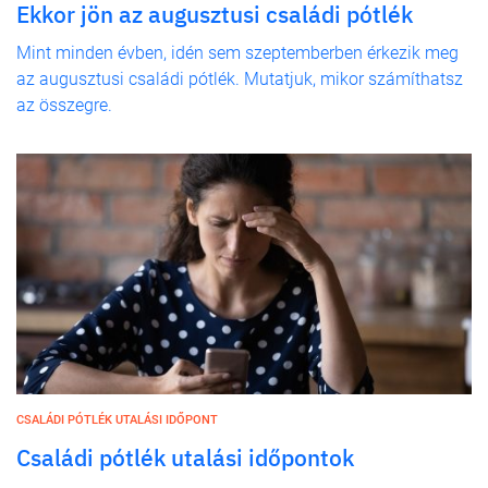
Ekkor jön az augusztusi családi pótlék
Mint minden évben, idén sem szeptemberben érkezik meg
az augusztusi családi pótlék. Mutatjuk, mikor számíthatsz
az összegre.
CSALÁDI PÓTLÉK UTALÁSI IDŐPONT
Családi pótlék utalási időpontok