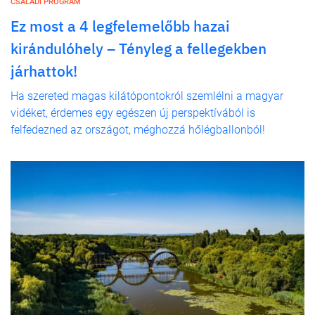
CSALÁDI PROGRAM
Ez most a 4 legfelemelőbb hazai
kirándulóhely – Tényleg a fellegekben
járhattok!
Ha szereted magas kilátópontokról szemlélni a magyar
vidéket, érdemes egy egészen új perspektívából is
felfedezned az országot, méghozzá hőlégballonból!