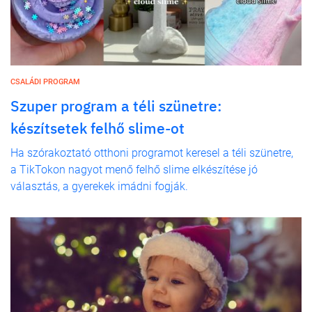
CSALÁDI PROGRAM
Szuper program a téli szünetre:
készítsetek felhő slime-ot
Ha szórakoztató otthoni programot keresel a téli szünetre,
a TikTokon nagyot menő felhő slime elkészítése jó
választás, a gyerekek imádni fogják.