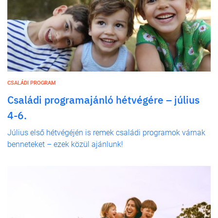
CSALÁDI PROGRAM
Családi programajánló hétvégére – július
4-6.
Július első hétvégéjén is remek családi programok várnak
benneteket – ezek közül ajánlunk!