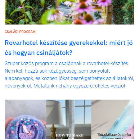
CSALÁDI PROGRAM
Rovarhotel készítése gyerekekkel: miért jó
és hogyan csináljátok?
Szuper közös program a családnak a rovarhotel-készítés.
Nem kell hozzá sok kézügyesség, sem bonyolult
alapanyagok, és közben jókat beszélgethettek az állatokról,
növényekről. Mutatunk néhány egyszerű, ötletes verziót.