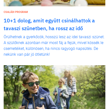
CSALÁDI PROGRAM
10+1 dolog, amit együtt csinálhattok a
tavaszi szünetben, ha rossz az idő
Örülhetnek a gyerkőcök, hosszú lesz az idei tavaszi szünet.
A szülőknek azonban már most fáj a fejük, mivel kössék le
csemetéiket, különösen, ha nincs ragyogó napsütés. De
nekünk van pár jó ötletünk!