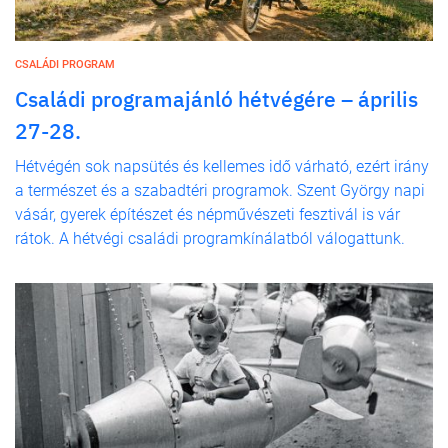
CSALÁDI PROGRAM
Családi programajánló hétvégére – április
27-28.
Hétvégén sok napsütés és kellemes idő várható, ezért irány
a természet és a szabadtéri programok. Szent György napi
vásár, gyerek építészet és népművészeti fesztivál is vár
rátok. A hétvégi családi programkínálatból válogattunk.