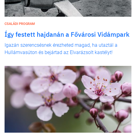
CSALÁDI PROGRAM
Így festett hajdanán a Fővárosi Vidámpark
Igazán szerencsésnek érezheted magad, ha utaztál a
Hullámvasúton és bejártad az Elvarázsolt kastélyt!