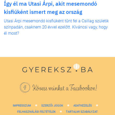
Így él ma Utasi Árpi, akit mesemondó
kisfiúként ismert meg az ország
Utasi Árpi mesemondó kisfiúként tűnt fel a Csillag születik
színpadán, csaknem 20 évvel ezelőtt. Kíváncsi vagy, hogy
él most?
Kövess minket a Facebookon!
IMPRESSZUM
SZERZŐI JOGOK
ADATKEZELÉS
FELHASZNÁLÁSI FELTÉTELEK
TARTALMI SZABÁLYZAT