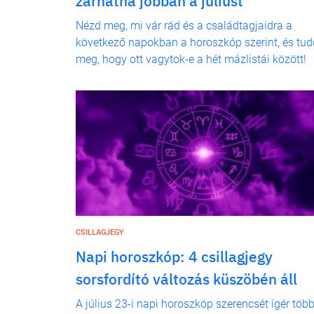
zárhatná jobban a júliust
Nézd meg, mi vár rád és a családtagjaidra a
következő napokban a horoszkóp szerint, és tud
meg, hogy ott vagytok-e a hét mázlistái között!
CSILLAGJEGY
Napi horoszkóp: 4 csillagjegy
sorsfordító változás küszöbén áll
A július 23-i napi horoszkóp szerencsét ígér töb