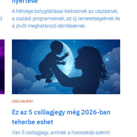
nyertese
A hétvége bolygóállásai kedveznek az utazásnak,
d
a családi programoknak, az új ismeretségeknek és
a jövőt meghatározó döntéseknek.
CSILLAGJEGY
Ez az 5 csillagjegy még 2026-ban
teherbe eshet
b
Van 5 csillagjegy, aminek a horoszkóp szerint