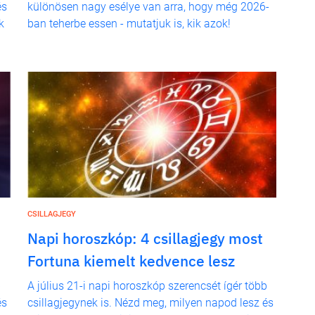
és
különösen nagy esélye van arra, hogy még 2026-
k
ban teherbe essen - mutatjuk is, kik azok!
CSILLAGJEGY
Napi horoszkóp: 4 csillagjegy most
Fortuna kiemelt kedvence lesz
b
A július 21-i napi horoszkóp szerencsét ígér több
és
csillagjegynek is. Nézd meg, milyen napod lesz és