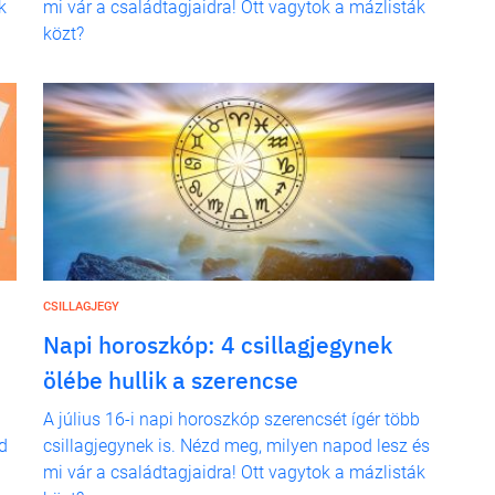
k
mi vár a családtagjaidra! Ott vagytok a mázlisták
közt?
CSILLAGJEGY
Napi horoszkóp: 4 csillagjegynek
ölébe hullik a szerencse
A július 16-i napi horoszkóp szerencsét ígér több
d
csillagjegynek is. Nézd meg, milyen napod lesz és
mi vár a családtagjaidra! Ott vagytok a mázlisták