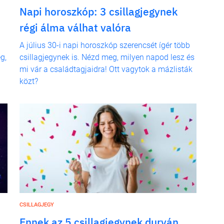
Napi horoszkóp: 3 csillagjegynek
régi álma válhat valóra
A július 30-i napi horoszkóp szerencsét ígér több
g,
csillagjegynek is. Nézd meg, milyen napod lesz és
mi vár a családtagjaidra! Ott vagytok a mázlisták
közt?
CSILLAGJEGY
Ennek az 5 csillagjegynek durván