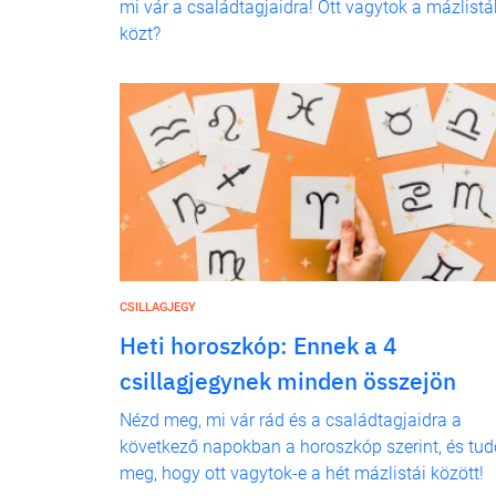
mi vár a családtagjaidra! Ott vagytok a mázlistá
közt?
CSILLAGJEGY
Heti horoszkóp: Ennek a 4
csillagjegynek minden összejön
Nézd meg, mi vár rád és a családtagjaidra a
következő napokban a horoszkóp szerint, és tud
meg, hogy ott vagytok-e a hét mázlistái között!