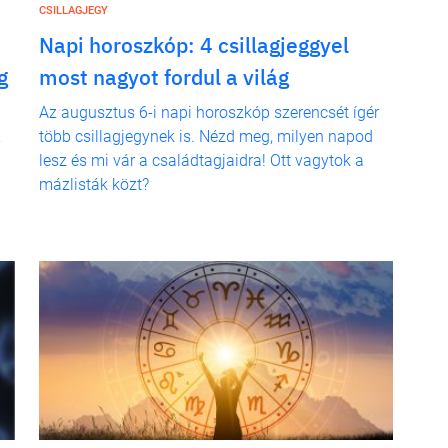
CSILLAGJEGY
Napi horoszkóp: 4 csillagjeggyel
g
most nagyot fordul a világ
Az augusztus 6-i napi horoszkóp szerencsét ígér
több csillagjegynek is. Nézd meg, milyen napod
lesz és mi vár a családtagjaidra! Ott vagytok a
mázlisták közt?