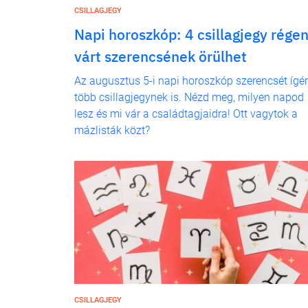
CSILLAGJEGY
Napi horoszkóp: 4 csillagjegy rége
várt szerencsének örülhet
Az augusztus 5-i napi horoszkóp szerencsét ígér
több csillagjegynek is. Nézd meg, milyen napod
lesz és mi vár a családtagjaidra! Ott vagytok a
mázlisták közt?
CSILLAGJEGY