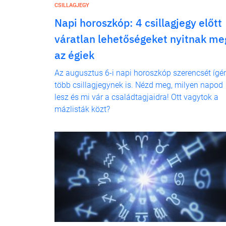
CSILLAGJEGY
Napi horoszkóp: 4 csillagjegy előtt
váratlan lehetőségeket nyitnak me
az égiek
Az augusztus 6-i napi horoszkóp szerencsét ígér
több csillagjegynek is. Nézd meg, milyen napod
lesz és mi vár a családtagjaidra! Ott vagytok a
mázlisták közt?