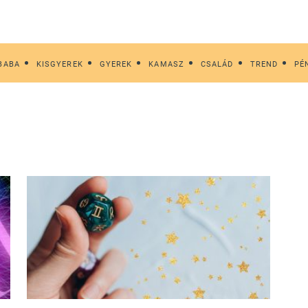
BABA
KISGYEREK
GYEREK
KAMASZ
CSALÁD
TREND
PÉ