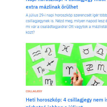
extra mázlinak örülhet
A július 29-i napi horoszkóp szerencsét ígér töb
csillagjegynek is. Nézd meg, milyen napod lesz 
mi vár a családtagjaidra! Ott vagytok a mázlistá
közt?
CSILLAGJEGY
Heti horoszkóp: 4 csillagjegy nem i