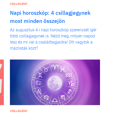
CSILLAGJEGY
n
Napi horoszkóp: 4 csillagjegynek
most minden összejön
Az augusztus 4-i napi horoszkóp szerencsét ígér
több csillagjegynek is. Nézd meg, milyen napod
lesz és mi vár a családtagjaidra! Ott vagytok a
mázlisták közt?
CSILLAGJEGY