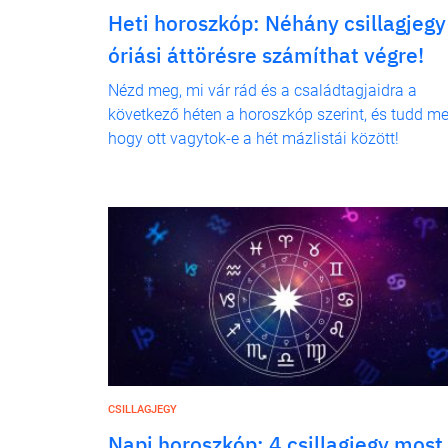
Heti horoszkóp: Néhány csillagjegy
óriási áttörésre számíthat végre!
Nézd meg, mi vár rád és a családtagjaidra a
következő héten a horoszkóp szerint, és tudd me
hogy ott vagytok-e a hét mázlistái között!
CSILLAGJEGY
Napi horoszkóp: 4 csillagjegy most