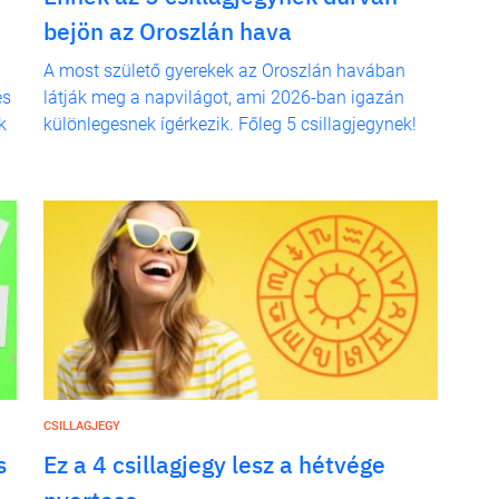
bejön az Oroszlán hava
b
A most születő gyerekek az Oroszlán havában
és
látják meg a napvilágot, ami 2026-ban igazán
k
különlegesnek ígérkezik. Főleg 5 csillagjegynek!
CSILLAGJEGY
s
Ez a 4 csillagjegy lesz a hétvége