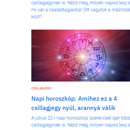
csillagjegynek is. Nézd meg, milyen napod lesz 
mi vár a családtagjaidra! Ott vagytok a mázlistá
közt?
CSILLAGJEGY
Napi horoszkóp: Amihez ez a 4
csillagjegy nyúl, arannyá válik
A július 22-i napi horoszkóp szerencsét ígér töb
csillagjegynek is. Nézd meg, milyen napod lesz 