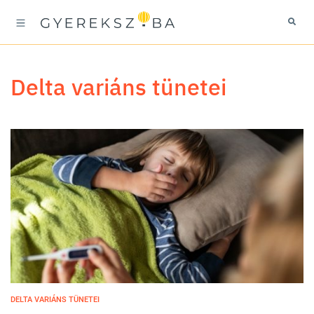
Delta variáns tünetei
DELTA VARIÁNS TÜNETEI