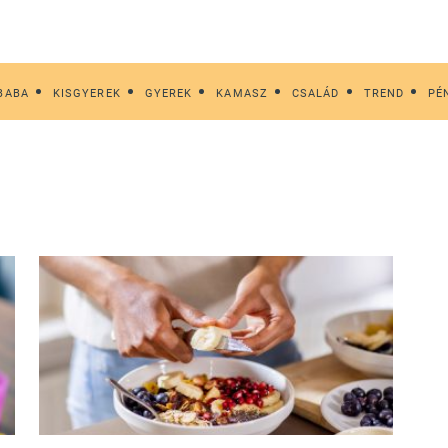
BABA
KISGYEREK
GYEREK
KAMASZ
CSALÁD
TREND
PÉ