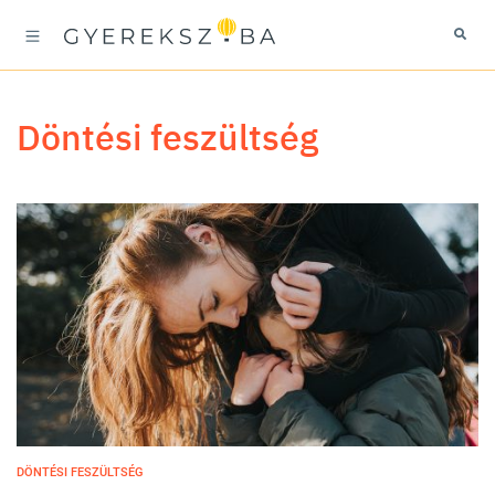
döntési feszültség
DÖNTÉSI FESZÜLTSÉG