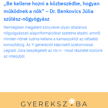
„Be kellene hozni a közbeszédbe, hogyan
működnek a nők” – Dr. Benkovics Júlia
szülész-nőgyógyász
Nemrégiben megjelent könyvével olyan általános
nőgyógyászati alapinformációkat szeretne átadni, amiről
minden nőnek tudnia kellene a kamaszoktól az idősebb
korosztályig. Az Y-generációt képviselő szakorvossal
Légrádi Júlia beszélgetett az nlc-n - most részletet közlünk
az interjúból.