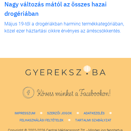
Nagy változás mától az összes hazai
drogériában
Május 19-től a drogériákban harminc termékkategóriában,
közel ezer háztartási cikkre érvényes az árréscsökkentés.
Kövess minket a Facebookon!
IMPRESSZUM
SZERZŐI JOGOK
ADATKEZELÉS
FELHASZNÁLÁSI FELTÉTELEK
TARTALMI SZABÁLYZAT
Copyright © 2002-2026 Central Médiacsoport Zrt. - Minden jog fenntartva.