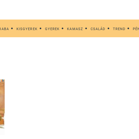
BABA
KISGYEREK
GYEREK
KAMASZ
CSALÁD
TREND
PÉ