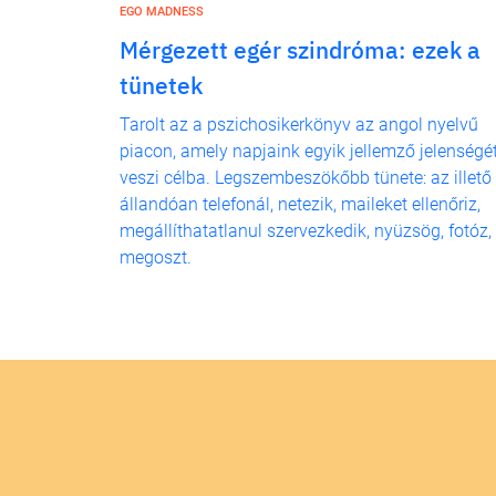
EGO MADNESS
Mérgezett egér szindróma: ezek a
tünetek
Tarolt az a pszichosikerkönyv az angol nyelvű
piacon, amely napjaink egyik jellemző jelenségé
veszi célba. Legszembeszökőbb tünete: az illető
állandóan telefonál, netezik, maileket ellenőriz,
megállíthatatlanul szervezkedik, nyüzsög, fotóz,
megoszt.