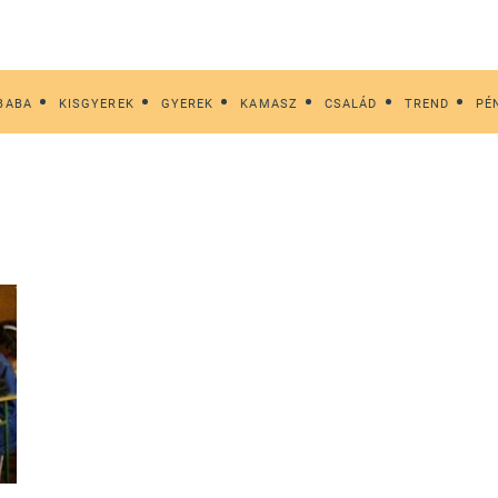
BABA
KISGYEREK
GYEREK
KAMASZ
CSALÁD
TREND
PÉ