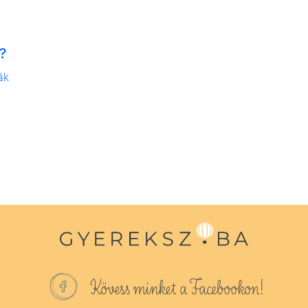
?
ák
Kövess minket a Facebookon!