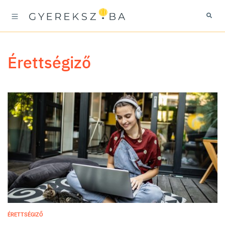
érettségiző
ÉRETTSÉGIZŐ