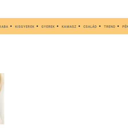
BABA
KISGYEREK
GYEREK
KAMASZ
CSALÁD
TREND
PÉ