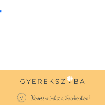
mi
,
Kövess minket a Facebookon!