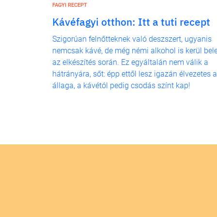
FAGYI RECEPT
Kávéfagyi otthon: Itt a tuti recept
Szigorúan felnőtteknek való deszszert, ugyanis
nemcsak kávé, de még némi alkohol is kerül bel
az elkészítés során. Ez egyáltalán nem válik a
hátrányára, sőt: épp ettől lesz igazán élvezetes 
állaga, a kávétól pedig csodás színt kap!