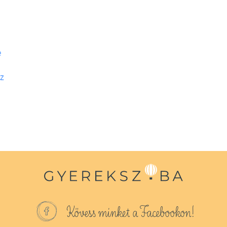
e
az
Kövess minket a Facebookon!