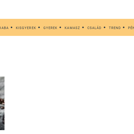
BABA
KISGYEREK
GYEREK
KAMASZ
CSALÁD
TREND
PÉ