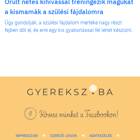
Őrült netes kihívással tréningezik magukat
a kismamák a szülési fájdalomra
Űgy gondolják, a szülési fájdalom mértéke nagy részt
fejben dől el, és erre egy kis gyakorlással fel lehet készülni.
Kövess minket a Facebookon!
IMPRESSZUM
SZERZŐI JOGOK
ADATKEZELÉS