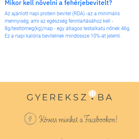
Mikor kell növelni a fehérjebevitelt?
Az ajánlott napi protein bevitel (RDA) -az a minimális
mennyiség, ami az egészség fenntartásához kell -
8g/testtömeg(kg)/nap - egy átlagos testalkatú nőnek 46g.
Ez a napi kalória bevitelnek mindössze 10%-át jelenti.
Kövess minket a Facebookon!