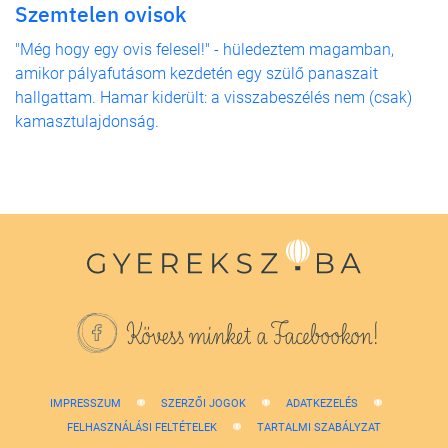
Szemtelen ovisok
"Még hogy egy ovis felesel!" - hüledeztem magamban,
amikor pályafutásom kezdetén egy szülő panaszait
hallgattam. Hamar kiderült: a visszabeszélés nem (csak)
kamasztulajdonság.
Kövess minket a Facebookon!
IMPRESSZUM
SZERZŐI JOGOK
ADATKEZELÉS
FELHASZNÁLÁSI FELTÉTELEK
TARTALMI SZABÁLYZAT