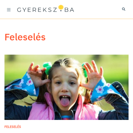
feleselés
FELESELÉS