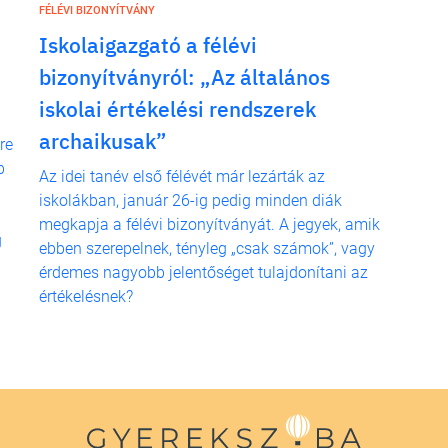
FÉLÉVI BIZONYÍTVÁNY
Iskolaigazgató a félévi
bizonyítványról: „Az általános
iskolai értékelési rendszerek
archaikusak”
re
b
Az idei tanév első félévét már lezárták az
iskolákban, január 26-ig pedig minden diák
megkapja a félévi bizonyítványát. A jegyek, amik
g
ebben szerepelnek, tényleg „csak számok”, vagy
érdemes nagyobb jelentőséget tulajdonítani az
értékelésnek?