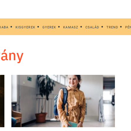
BABA
KISGYEREK
GYEREK
KAMASZ
CSALÁD
TREND
PÉ
vány