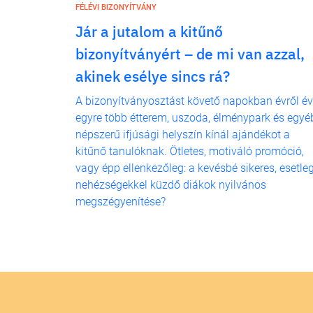
FÉLÉVI BIZONYÍTVÁNY
Jár a jutalom a kitűnő
bizonyítványért – de mi van azzal,
akinek esélye sincs rá?
A bizonyítványosztást követő napokban évről év
egyre több étterem, uszoda, élménypark és egyé
népszerű ifjúsági helyszín kínál ajándékot a
kitűnő tanulóknak. Ötletes, motiváló promóció,
vagy épp ellenkezőleg: a kevésbé sikeres, esetle
nehézségekkel küzdő diákok nyilvános
megszégyenítése?