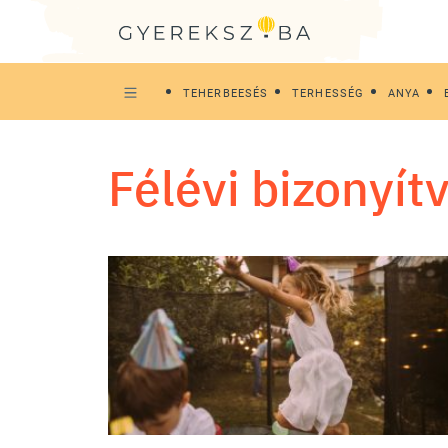
TEHERBEESÉS
TERHESSÉG
ANYA
félévi bizonyít