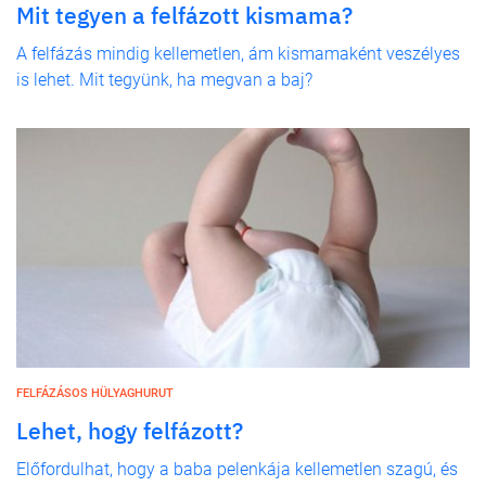
Mit tegyen a felfázott kismama?
A felfázás mindig kellemetlen, ám kismamaként veszélyes
is lehet. Mit tegyünk, ha megvan a baj?
FELFÁZÁSOS HÜLYAGHURUT
Lehet, hogy felfázott?
Előfordulhat, hogy a baba pelenkája kellemetlen szagú, és