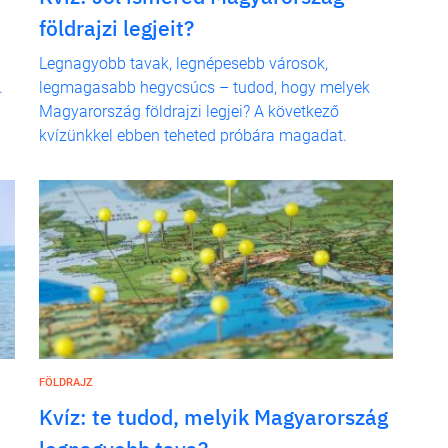
földrajzi legjeit?
Legnagyobb tavak, legnépesebb városok,
.
legmagasabb hegycsúcs – tudod, hogy melyek
Magyarország földrajzi legjei? A következő
kvízünkkel ebben teheted próbára magadat.
FÖLDRAJZ
Kvíz: te tudod, melyik Magyarország