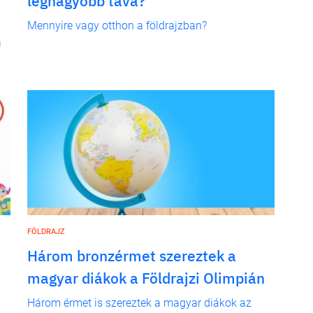
legnagyobb tava?
Mennyire vagy otthon a földrajzban?
a
FÖLDRAJZ
Három bronzérmet szereztek a
magyar diákok a Földrajzi Olimpián
Három érmet is szereztek a magyar diákok az