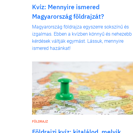
Kvíz: Mennyire ismered
Magyarország földrajzát?
Magyarország földrajza egyszerre sokszínű és
izgalmas. Ebben a kvízben könnyű és nehezebb
kérdések váltják egymást. Lássuk, mennyire
ismered hazánkat!
FÖLDRAJZ
Földrajzi kvíz: kitalálod, melyik