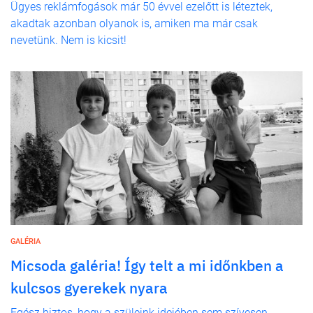
Ügyes reklámfogások már 50 évvel ezelőtt is léteztek,
akadtak azonban olyanok is, amiken ma már csak
nevetünk. Nem is kicsit!
GALÉRIA
Micsoda galéria! Így telt a mi időnkben a
kulcsos gyerekek nyara
Egész biztos, hogy a szüleink idejében sem szívesen