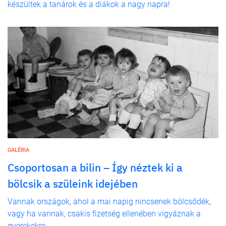
készültek a tanárok és a diákok a nagy napra!
GALÉRIA
Csoportosan a bilin – Így néztek ki a
bölcsik a szüleink idejében
Vannak országok, ahol a mai napig nincsenek bölcsődék,
vagy ha vannak, csakis fizetség ellenében vigyáznak a
gyerekekre.