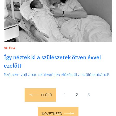
GALÉRIA
Így néztek ki a szülészetek ötven évvel
ezelőtt
Szó sem volt apás szülésről és élőzésről a szülőszobából!
1
2
3
ELŐZŐ
KÖVETKEZŐ