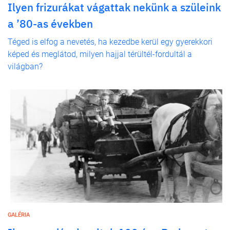
Ilyen frizurákat vágattak nekünk a szüleink
a ’80-as években
Téged is elfog a nevetés, ha kezedbe kerül egy gyerekkori
képed és meglátod, milyen hajjal térültél-fordultál a
világban?
GALÉRIA