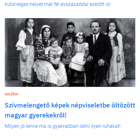
különleges helyet már fél évszázaddal ezelőtt is!
GALÉRIA
Szívmelengető képek népviseletbe öltözött
magyar gyerekekről!
Milyen jó lenne ma is gyakrabban látni ilyen ruhákat!