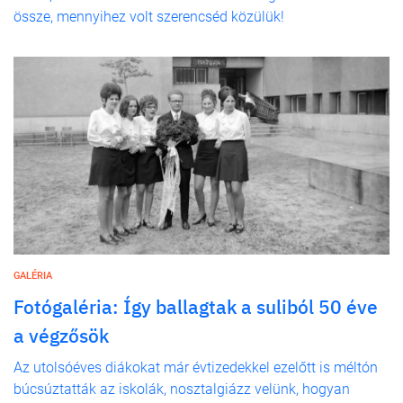
össze, mennyihez volt szerencséd közülük!
GALÉRIA
Fotógaléria: Így ballagtak a suliból 50 éve
a végzősök
Az utolsóéves diákokat már évtizedekkel ezelőtt is méltón
búcsúztatták az iskolák, nosztalgiázz velünk, hogyan