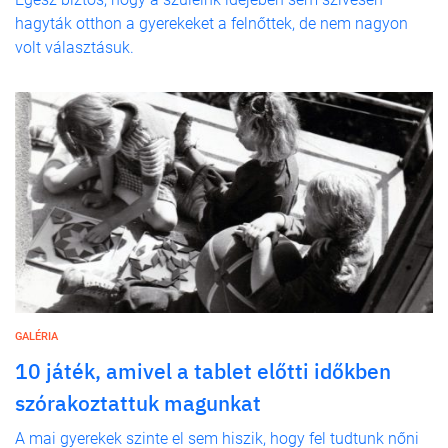
hagyták otthon a gyerekeket a felnőttek, de nem nagyon
volt választásuk.
GALÉRIA
10 játék, amivel a tablet előtti időkben
szórakoztattuk magunkat
A mai gyerekek szinte el sem hiszik, hogy fel tudtunk nőni