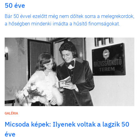
50 éve
Bár 50 évvel ezelőtt még nem dőltek sorra a melegrekordok,
a hőségben mindenki imádta a hűsítő finomságokat.
GALÉRIA
Micsoda képek: Ilyenek voltak a lagzik 50
éve