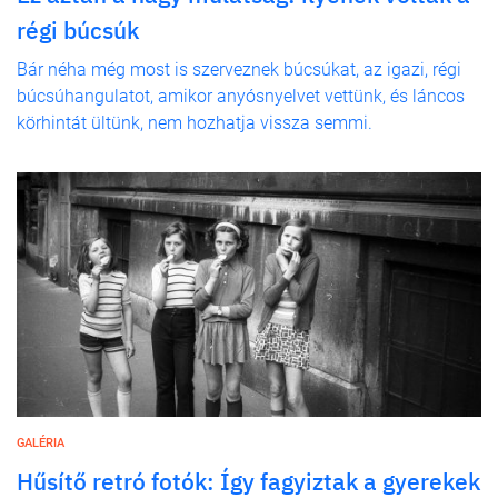
régi búcsúk
Bár néha még most is szerveznek búcsúkat, az igazi, régi
búcsúhangulatot, amikor anyósnyelvet vettünk, és láncos
körhintát ültünk, nem hozhatja vissza semmi.
GALÉRIA
Hűsítő retró fotók: Így fagyiztak a gyerekek