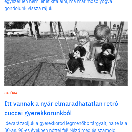
egyszerűen nem lehet kitalálni, ma már mosolyogva
gondolunk vissza rájuk.
GALÉRIA
Itt vannak a nyár elmaradhatatlan retró
cuccai gyerekkorunkból
Idevarázsoljuk a gyerekkorod legmenőbb tárgyait, ha te is a
80-as, 90-es években nőttél fel! Nézd meg és számold