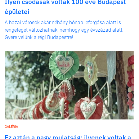
Ilyen csodásak voltak 100 éve Budapest
épületei
A hazai városok akár néhány hónap leforgása alatt is
rengeteget változhatnak, nemhogy egy évszázad alatt.
Gyere velünk a régi Budapestre!
GALÉRIA
Ez aztán a nagy mulatság: ilyenek voltak a