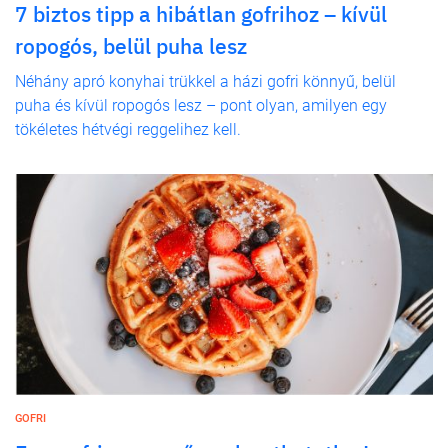
7 biztos tipp a hibátlan gofrihoz – kívül
ropogós, belül puha lesz
Néhány apró konyhai trükkel a házi gofri könnyű, belül
puha és kívül ropogós lesz – pont olyan, amilyen egy
tökéletes hétvégi reggelihez kell.
GOFRI