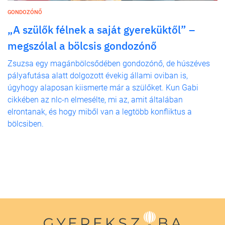
GONDOZÓNŐ
„A szülők félnek a saját gyereküktől” –
megszólal a bölcsis gondozónő
Zsuzsa egy magánbölcsődében gondozónő, de húszéves
pályafutása alatt dolgozott évekig állami oviban is,
úgyhogy alaposan kiismerte már a szülőket. Kun Gabi
cikkében az nlc-n elmesélte, mi az, amit általában
elrontanak, és hogy miből van a legtöbb konfliktus a
bölcsiben.