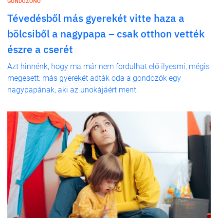
GONDOZÓNŐ
Tévedésből más gyerekét vitte haza a
bölcsiből a nagypapa – csak otthon vették
észre a cserét
Azt hinnénk, hogy ma már nem fordulhat elő ilyesmi, mégis
megesett: más gyerekét adták oda a gondozók egy
nagypapának, aki az unokájáért ment.