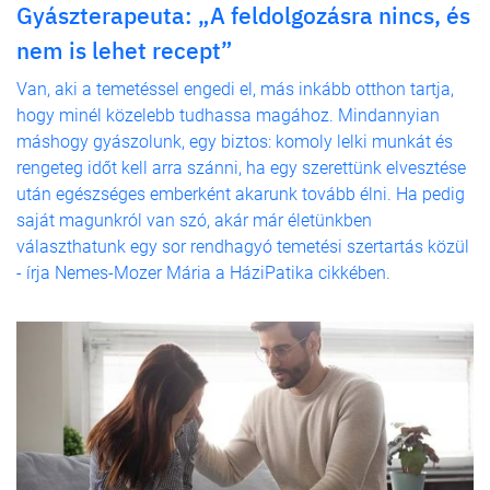
Gyászterapeuta: „A feldolgozásra nincs, és
nem is lehet recept”
Van, aki a temetéssel engedi el, más inkább otthon tartja,
hogy minél közelebb tudhassa magához. Mindannyian
máshogy gyászolunk, egy biztos: komoly lelki munkát és
rengeteg időt kell arra szánni, ha egy szerettünk elvesztése
után egészséges emberként akarunk tovább élni. Ha pedig
saját magunkról van szó, akár már életünkben
választhatunk egy sor rendhagyó temetési szertartás közül
- írja Nemes-Mozer Mária a HáziPatika cikkében.