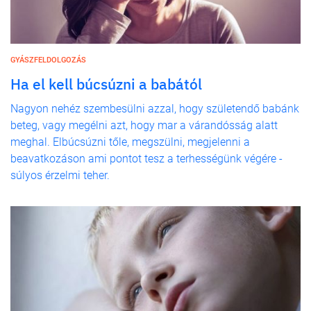
GYÁSZFELDOLGOZÁS
Ha el kell búcsúzni a babától
Nagyon nehéz szembesülni azzal, hogy születendő babánk
beteg, vagy megélni azt, hogy mar a várandósság alatt
meghal. Elbúcsúzni tőle, megszülni, megjelenni a
beavatkozáson ami pontot tesz a terhességünk végére -
súlyos érzelmi teher.