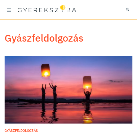
gyászfeldolgozás
GYÁSZFELDOLGOZÁS