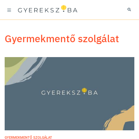
gyermekmentő szolgálat
GYERMEKMENTŐ SZOLGÁLAT