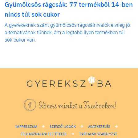
Gyümölcsös rágcsák: 77 termékből 14-ben
nincs túl sok cukor
A gyerekeknek szánt gyümölcsös rágcsálnivalók elvileg jó
alternatívának tűnnek, ám a legtöbb ilyen termékben túl
sok cukor van.
Kövess minket a Facebookon!
IMPRESSZUM
SZERZŐI JOGOK
ADATKEZELÉS
FELHASZNÁLÁSI FELTÉTELEK
TARTALMI SZABÁLYZAT