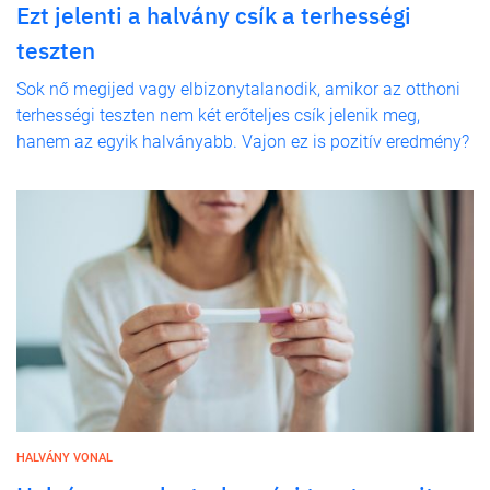
Ezt jelenti a halvány csík a terhességi
teszten
Sok nő megijed vagy elbizonytalanodik, amikor az otthoni
terhességi teszten nem két erőteljes csík jelenik meg,
hanem az egyik halványabb. Vajon ez is pozitív eredmény?
HALVÁNY VONAL