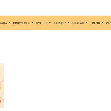
BABA
KISGYEREK
GYEREK
KAMASZ
CSALÁD
TREND
PÉ