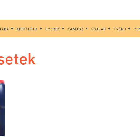
BABA
KISGYEREK
GYEREK
KAMASZ
CSALÁD
TREND
PÉ
esetek