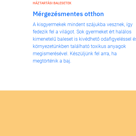
HÁZTARTÁSI BALESETEK
Mérgezésmentes otthon
A kisgyermekek mindent szájukba vesznek, így
fedezik fel a világot. Sok gyermeket ért halálos
kimenetelű baleset is kivédhető odafigyeléssel é
környezetünkben található toxikus anyagok
megismerésével. Készüljünk fel arra, ha
megtörténik a baj.