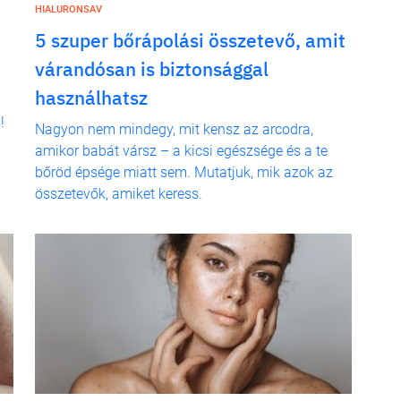
HIALURONSAV
5 szuper bőrápolási összetevő, amit
várandósan is biztonsággal
használhatsz
!
Nagyon nem mindegy, mit kensz az arcodra,
amikor babát vársz – a kicsi egészsége és a te
bőröd épsége miatt sem. Mutatjuk, mik azok az
összetevők, amiket keress.