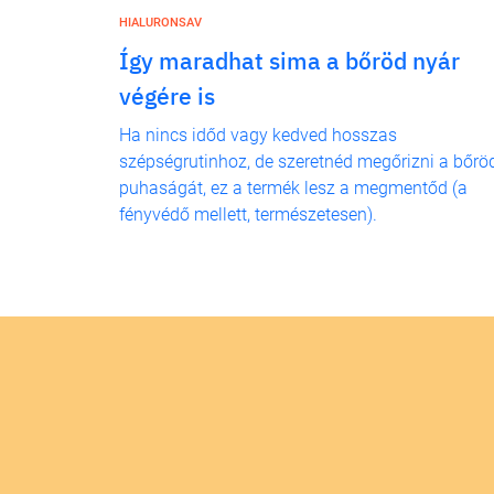
HIALURONSAV
Így maradhat sima a bőröd nyár
végére is
Ha nincs időd vagy kedved hosszas
szépségrutinhoz, de szeretnéd megőrizni a bőrö
puhaságát, ez a termék lesz a megmentőd (a
fényvédő mellett, természetesen).