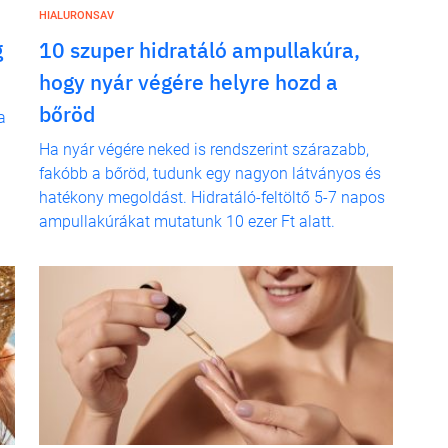
HIALURONSAV
g
10 szuper hidratáló ampullakúra,
hogy nyár végére helyre hozd a
bőröd
a
Ha nyár végére neked is rendszerint szárazabb,
fakóbb a bőröd, tudunk egy nagyon látványos és
hatékony megoldást. Hidratáló-feltöltő 5-7 napos
ampullakúrákat mutatunk 10 ezer Ft alatt.