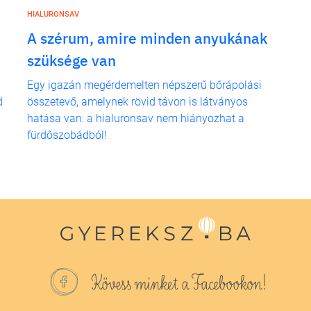
HIALURONSAV
A szérum, amire minden anyukának
szüksége van
Egy igazán megérdemelten népszerű bőrápolási
d
összetevő, amelynek rövid távon is látványos
hatása van: a hialuronsav nem hiányozhat a
fürdőszobádból!
Kövess minket a Facebookon!