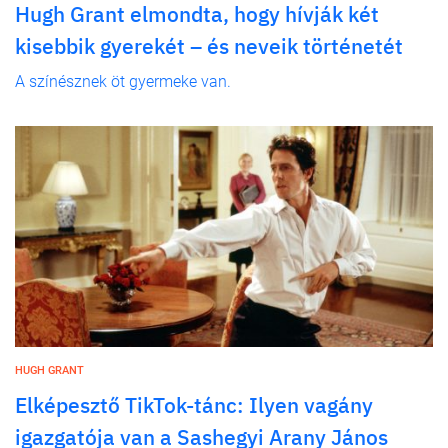
Hugh Grant elmondta, hogy hívják két
kisebbik gyerekét – és neveik történetét
A színésznek öt gyermeke van.
HUGH GRANT
Elképesztő TikTok-tánc: Ilyen vagány
igazgatója van a Sashegyi Arany János