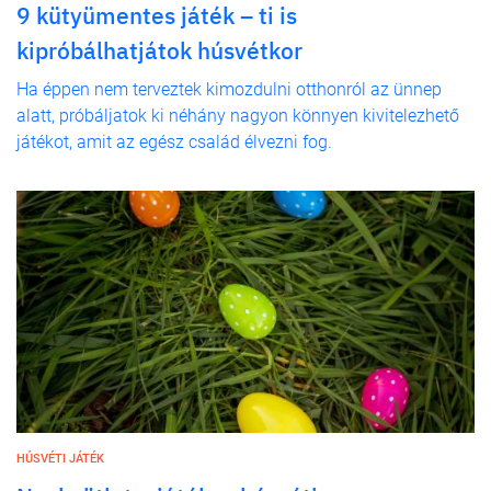
9 kütyümentes játék – ti is
kipróbálhatjátok húsvétkor
Ha éppen nem terveztek kimozdulni otthonról az ünnep
alatt, próbáljatok ki néhány nagyon könnyen kivitelezhető
játékot, amit az egész család élvezni fog.
HÚSVÉTI JÁTÉK