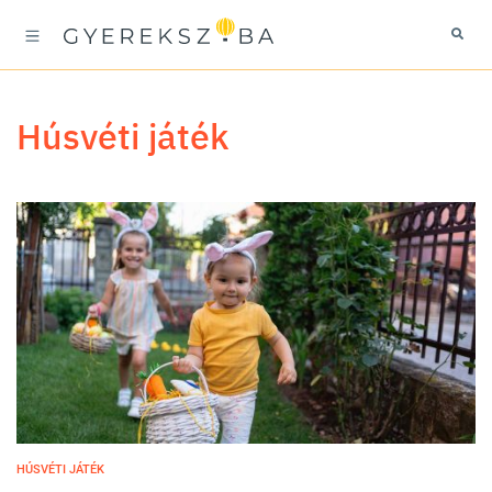
húsvéti játék
HÚSVÉTI JÁTÉK