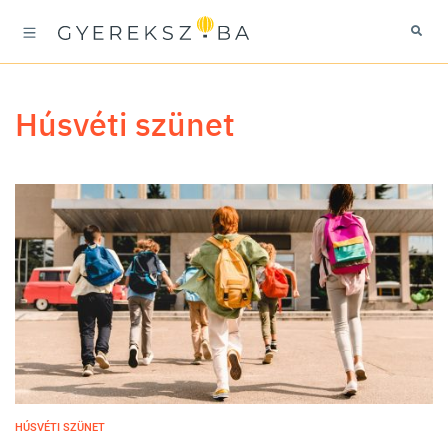
húsvéti szünet
HÚSVÉTI SZÜNET