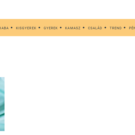
BABA
KISGYEREK
GYEREK
KAMASZ
CSALÁD
TREND
PÉ