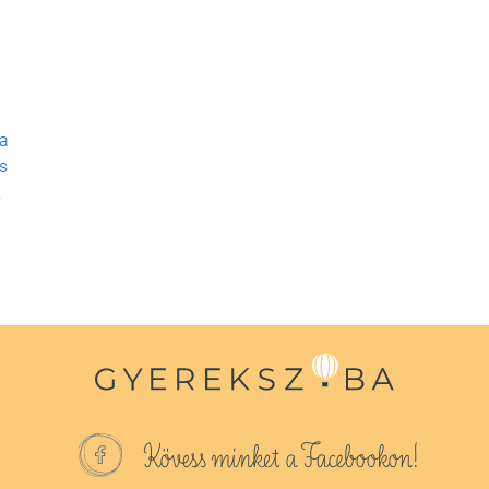
 a
ás
.
Kövess minket a Facebookon!