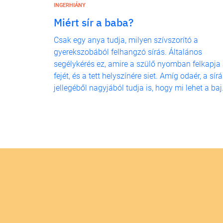
INGERHIÁNY
Miért sír a baba?
Csak egy anya tudja, milyen szívszorító a
gyerekszobából felhangzó sírás. Általános
segélykérés ez, amire a szülő nyomban felkapja
fejét, és a tett helyszínére siet. Amíg odaér, a sír
jellegéből nagyjából tudja is, hogy mi lehet a baj