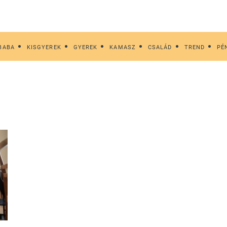
BABA
KISGYEREK
GYEREK
KAMASZ
CSALÁD
TREND
PÉ