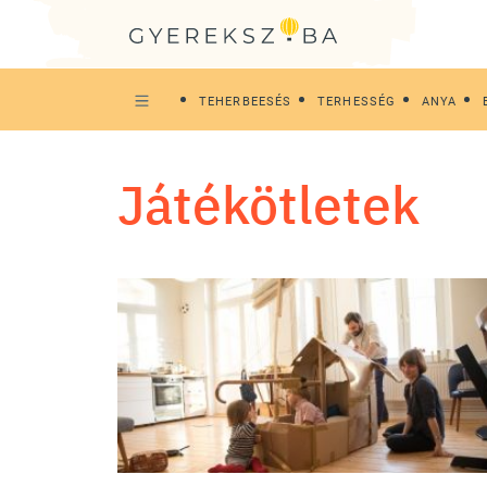
TEHERBEESÉS
TERHESSÉG
ANYA
játékötletek