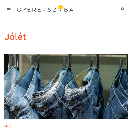
jólét
JÓLÉT