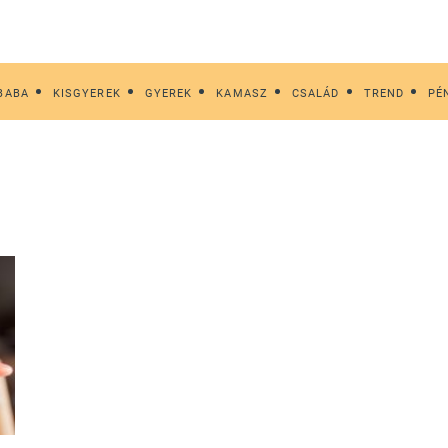
BABA
KISGYEREK
GYEREK
KAMASZ
CSALÁD
TREND
PÉ