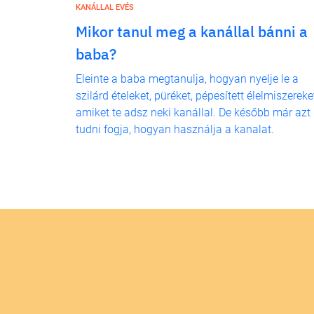
KANÁLLAL EVÉS
Mikor tanul meg a kanállal bánni a
baba?
Eleinte a baba megtanulja, hogyan nyelje le a
szilárd ételeket, püréket, pépesített élelmiszereke
amiket te adsz neki kanállal. De később már azt 
tudni fogja, hogyan használja a kanalat.