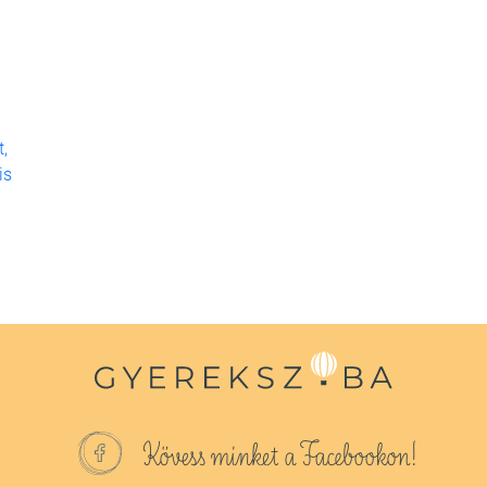
t,
is
Kövess minket a Facebookon!