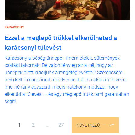
KARÁCSONY
Ezzel a meglepő trükkel elkerülheted a
karácsonyi túlevést
Karácsony a bőség ünnepe - finom ételek, sütemények,
családi lakomák. De vajon tényleg az a cél, hogy az
ünnepek alatt kidőljünk a rengeteg evéstől? Szerencsére
nem kell lemondanod a kedvenceidről, ha okosan tervezel.
Íme, néhány egyszerű, mégis hatékony módszer, hogy
elkerüld a túlevést – és egy meglepő trükk, ami garantáltan
segít!
1
2
…
27
KÖVETKEZŐ