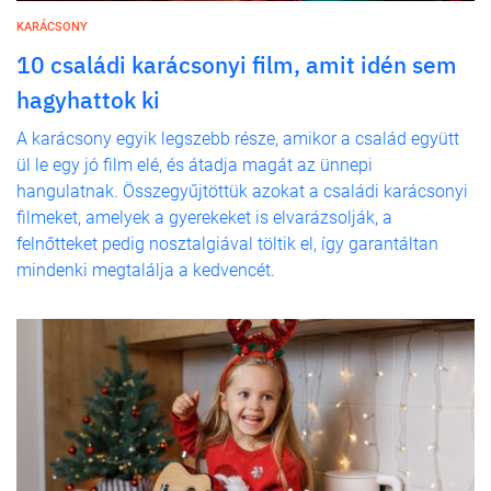
KARÁCSONY
10 családi karácsonyi film, amit idén sem
hagyhattok ki
A karácsony egyik legszebb része, amikor a család együtt
ül le egy jó film elé, és átadja magát az ünnepi
hangulatnak. Összegyűjtöttük azokat a családi karácsonyi
filmeket, amelyek a gyerekeket is elvarázsolják, a
felnőtteket pedig nosztalgiával töltik el, így garantáltan
mindenki megtalálja a kedvencét.