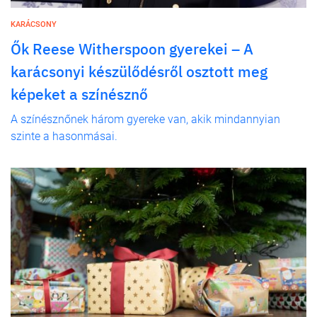
KARÁCSONY
Ők Reese Witherspoon gyerekei – A
karácsonyi készülődésről osztott meg
képeket a színésznő
A színésznőnek három gyereke van, akik mindannyian
szinte a hasonmásai.