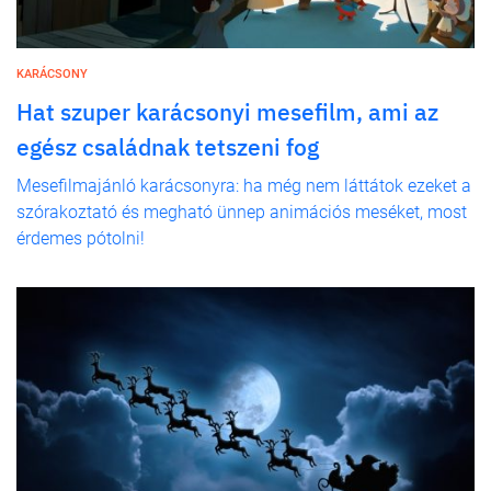
KARÁCSONY
Hat szuper karácsonyi mesefilm, ami az
egész családnak tetszeni fog
Mesefilmajánló karácsonyra: ha még nem láttátok ezeket a
szórakoztató és megható ünnep animációs meséket, most
érdemes pótolni!