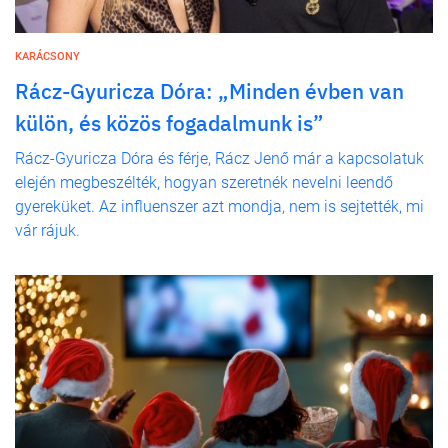
KARÁCSONY
Rácz-Gyuricza Dóra: „Minden évben van
külön, és közös fogadalmunk is”
Rácz-Gyuricza Dóra és férje, Rácz Jenő már a kapcsolatuk
elején megbeszélték, hogyan szeretnék nevelni leendő
gyereküket. Az influenszer azt mondja, nem is sejtették, mi
vár rájuk.