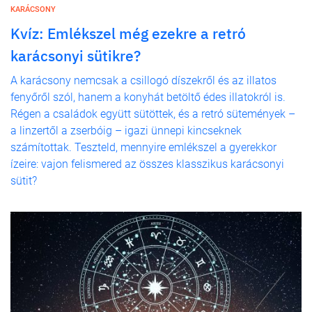
KARÁCSONY
Kvíz: Emlékszel még ezekre a retró
karácsonyi sütikre?
A karácsony nemcsak a csillogó díszekről és az illatos
fenyőről szól, hanem a konyhát betöltő édes illatokról is.
Régen a családok együtt sütöttek, és a retró sütemények –
a linzertől a zserbóig – igazi ünnepi kincseknek
számítottak. Teszteld, mennyire emlékszel a gyerekkor
ízeire: vajon felismered az összes klasszikus karácsonyi
sütit?