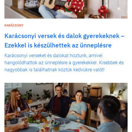
KARÁCSONY
Karácsonyi versek és dalok gyerekeknek –
Ezekkel is készülhettek az ünneplésre
Karácsonyi verseket és dalokat hoztunk, amivel
hangolódhattok az ünneplésre a gyerekekkel. Kisebbek és
nagyobbak is találhatnak köztük kedvükre valót!