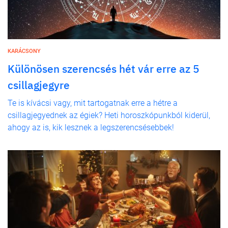
KARÁCSONY
Különösen szerencsés hét vár erre az 5
csillagjegyre
Te is kívácsi vagy, mit tartogatnak erre a hétre a
csillagjegyednek az égiek? Heti horoszkópunkból kiderül,
ahogy az is, kik lesznek a legszerencsésebbek!