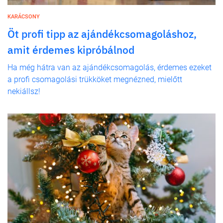
KARÁCSONY
Öt profi tipp az ajándékcsomagoláshoz,
amit érdemes kipróbálnod
Ha még hátra van az ajándékcsomagolás, érdemes ezeket
a profi csomagolási trükköket megnézned, mielőtt
nekiállsz!