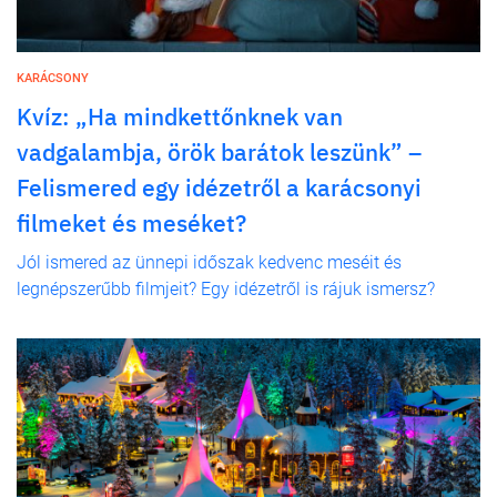
KARÁCSONY
Kvíz: „Ha mindkettőnknek van
vadgalambja, örök barátok leszünk” –
Felismered egy idézetről a karácsonyi
filmeket és meséket?
Jól ismered az ünnepi időszak kedvenc meséit és
legnépszerűbb filmjeit? Egy idézetről is rájuk ismersz?