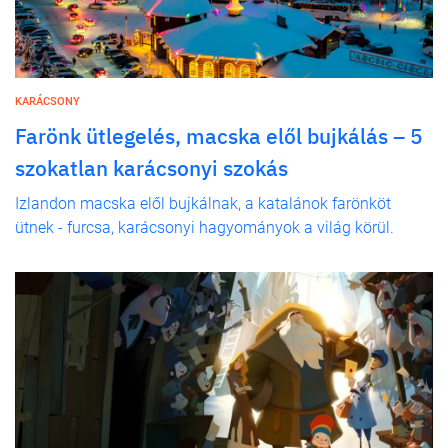
KARÁCSONY
Farönk ütlegelés, macska elől bujkálás – 5
szokatlan karácsonyi szokás
Izlandon macska elől bujkálnak, a katalánok farönköt
ütnek - furcsa, karácsonyi hagyományok a világ körül.