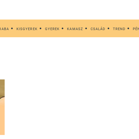
BABA
KISGYEREK
GYEREK
KAMASZ
CSALÁD
TREND
PÉ