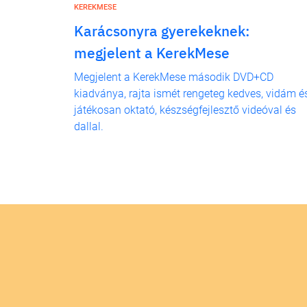
KEREKMESE
Karácsonyra gyerekeknek:
megjelent a KerekMese
Megjelent a KerekMese második DVD+CD
kiadványa, rajta ismét rengeteg kedves, vidám é
játékosan oktató, készségfejlesztő videóval és
dallal.