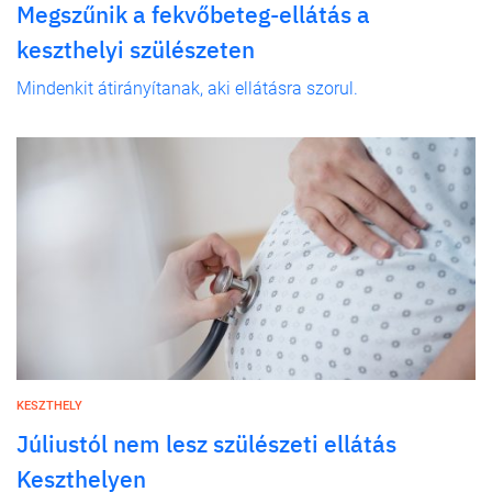
Megszűnik a fekvőbeteg-ellátás a
keszthelyi szülészeten
Mindenkit átirányítanak, aki ellátásra szorul.
KESZTHELY
Júliustól nem lesz szülészeti ellátás
Keszthelyen