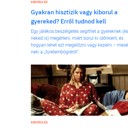
KIBORULÁS
Gyakran hisztizik vagy kiborul a
gyereked? Erről tudnod kell
Egy játékos beszélgetés segíthet a gyereknek (é
neked is) megérteni, miért borul ki időnként, és
hogyan lehet ezt megelőzni vagy kezelni – mesé
neki a „türelembögréről”.
KIBORULÁS