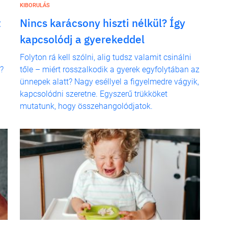
KIBORULÁS
t
Nincs karácsony hiszti nélkül? Így
kapcsolódj a gyerekeddel
Folyton rá kell szólni, alig tudsz valamit csinálni
z?
tőle – miért rosszalkodik a gyerek egyfolytában az
ünnepek alatt? Nagy eséllyel a figyelmedre vágyik,
kapcsolódni szeretne. Egyszerű trükköket
mutatunk, hogy összehangolódjatok.