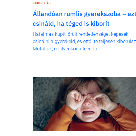
KIBORULÁS
Állandóan rumlis gyerekszoba – ez
csináld, ha téged is kiborít
Hatalmas kupit, őrült rendetlenséget képesek
csinálni a gyerekeid, és ettől te teljesen kiboruls
Mutatjuk, mi ilyenkor a teendő.