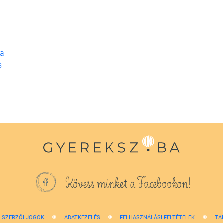
 a
s
Kövess minket a Facebookon!
SZERZŐI JOGOK
ADATKEZELÉS
FELHASZNÁLÁSI FELTÉTELEK
TA