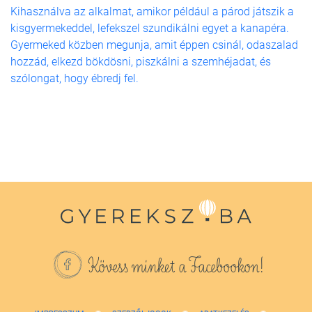
Kihasználva az alkalmat, amikor például a párod játszik a
kisgyermekeddel, lefekszel szundikálni egyet a kanapéra.
Gyermeked közben megunja, amit éppen csinál, odaszalad
hozzád, elkezd bökdösni, piszkálni a szemhéjadat, és
szólongat, hogy ébredj fel.
Kövess minket a Facebookon!