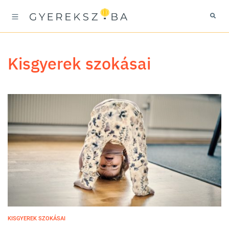
kisgyerek szokásai
KISGYEREK SZOKÁSAI