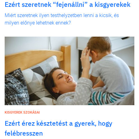
Ezért szeretnek “fejenállni” a kisgyerekek
Miért szeretnek ilyen testhelyzetben lenni a kicsik, és
milyen előnye lehetnek ennek?
KISGYEREK SZOKÁSAI
Ezért érez késztetést a gyerek, hogy
felébresszen