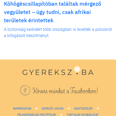
Köhögéscsillapítóban találtak mérgező
vegyületet – úgy tudni, csak afrikai
területek érintettek
A biztonság kedvéért több országban is levették a polcokról
a kifogásolt készítményt.
Kövess minket a Facebookon!
IMPRESSZUM
SZERZŐI JOGOK
ADATKEZELÉS
FELHASZNÁLÁSI FELTÉTELEK
TARTALMI SZABÁLYZAT