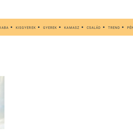
BABA
KISGYEREK
GYEREK
KAMASZ
CSALÁD
TREND
PÉ