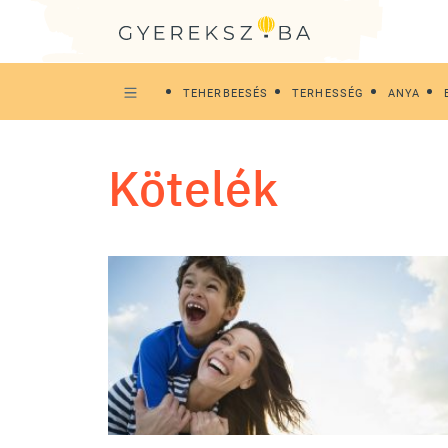
TEHERBEESÉS
TERHESSÉG
ANYA
kötelék