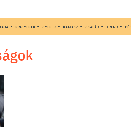
BABA
KISGYEREK
GYEREK
KAMASZ
CSALÁD
TREND
PÉ
tságok