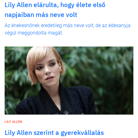
Lily Allen elárulta, hogy élete első
napjaiban más neve volt
Az énekesnőnek eredetileg más neve volt, de az édesanyja
végül meggondolta magát.
LILY ALLEN
Lily Allen szerint a gyerekvállalás