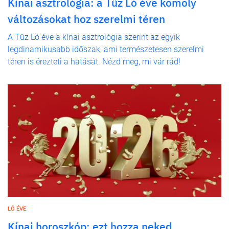
Kínai asztrológia: a Tűz Ló éve komoly
változásokat hoz szerelmi téren
A Tűz Ló éve a kínai asztrológia szerint az egyik
legdinamikusabb időszak, ami természetesen szerelmi
téren is érezteti a hatását. Nézd meg, mi vár rád!
LÓ ÉVE
Kínai horoszkóp: ezt hozza neked