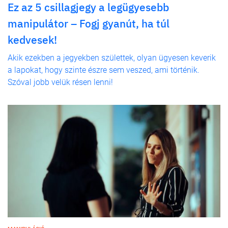
Ez az 5 csillagjegy a legügyesebb
manipulátor – Fogj gyanút, ha túl
kedvesek!
Akik ezekben a jegyekben születtek, olyan ügyesen keverik
a lapokat, hogy szinte észre sem veszed, ami történik.
Szóval jobb velük résen lenni!